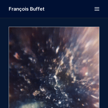
François Buffet
HOME
AUDIO
AUDIOVISUAL
TEXTES
BIO/DATES
VISUAL
CONTACT